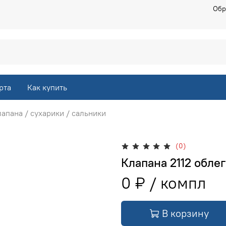
Обр
рта
Как купить
апана / сухарики / сальники
(0)
Клапана 2112 обле
0 ₽
В корзину