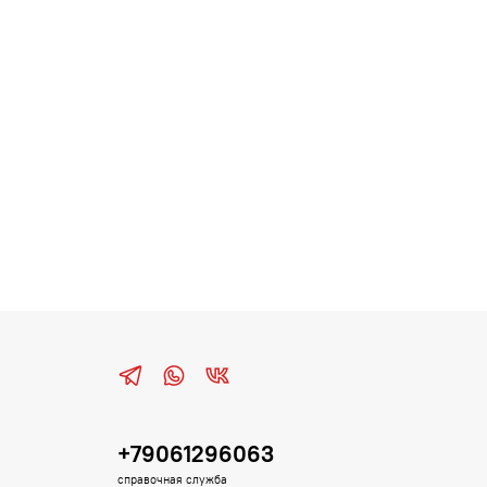
+79061296063
справочная служба