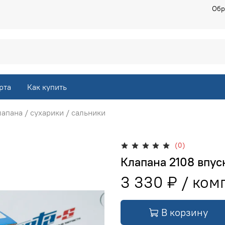
Обр
рта
Как купить
апана / сухарики / сальники
(0)
Клапана 2108 впус
3 330 ₽
В корзину