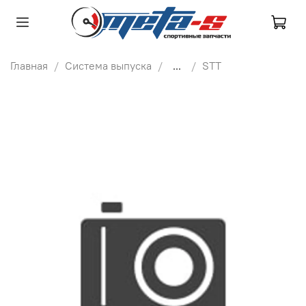
Главная
Система выпуска
...
STT