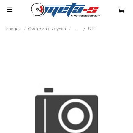
Главная
Система выпуска
...
STT