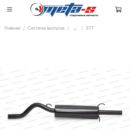
Главная
Система выпуска
...
STT