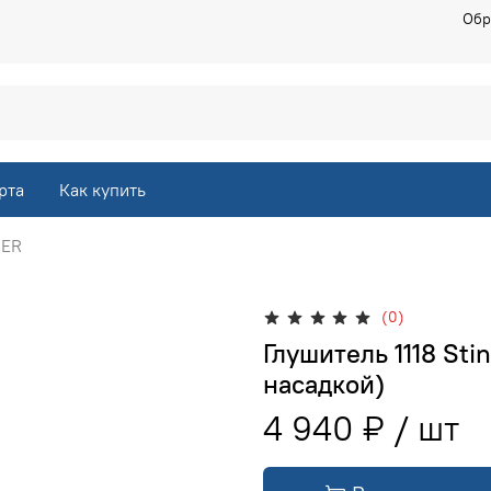
Обр
рта
Как купить
GER
(0)
Глушитель 1118 Sti
насадкой)
4 940 ₽