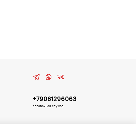
+79061296063
справочная служба