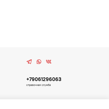
+79061296063
справочная служба