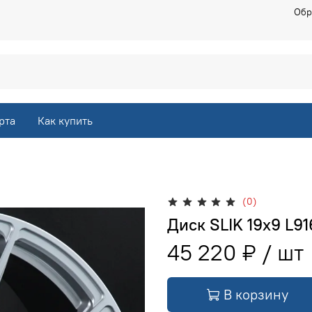
Обр
рта
Как купить
(0)
Диск SLIK 19х9 L91
45 220 ₽
В корзину