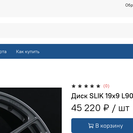
Обр
рта
Как купить
(0)
Диск SLIK 19х9 L9
45 220 ₽
В корзину