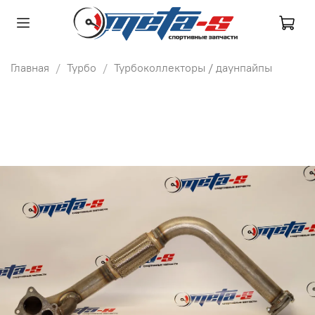
Главная
Турбо
Турбоколлекторы / даунпайпы