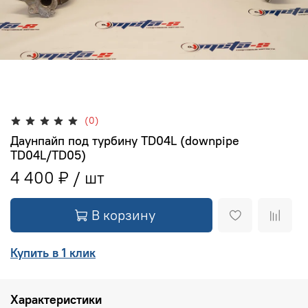
(0)
Даунпайп под турбину TD04L (downpipe
TD04L/TD05)
4 400 ₽
В корзину
Купить в 1 клик
Характеристики