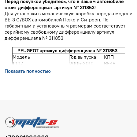
Перед покупкой убедитесь, что в Вашем автомобиле
стоит дифференциал артикул № 311853
!
Для установки в механическую коробку передач модели
BE-3 G/BOX автомобилей Пежо и Ситроен. По
габаритным и установочным размерам соответствует
серийному свободному дифференциалу артикул
дифференциала № 311853
PEUGEOT артикул дифференциала № 311853
Модель
Год выпуска
КПП
1007
2005-2010
BE4R
206
1998-2008
BE4R
Показать полностью
BE4
207
2006-2012
BE4R
306
1996-2003
BE3
BE3R
307
2000-2010
BE4R
BE4J
405
1994-2004
BE3
406
1995-2005
BE3R
BE3
407
2005-2010
BE4R