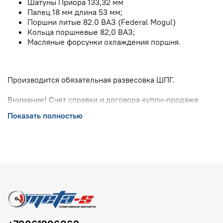
Шатуны Приора 133,32 мм
Палец 18 мм длина 53 мм;
Поршни литые 82.0 ВАЗ (Federal Mogul)
Кольца поршневые 82,0 ВАЗ;
Масляные форсунки охлаждения поршня.
Производится обязательная развесовка ШПГ.
Внимание! Счет справки и договора купли-продаже
больше не выписываются за ненадобностью в процессе
Показать полностью
оформления блока.