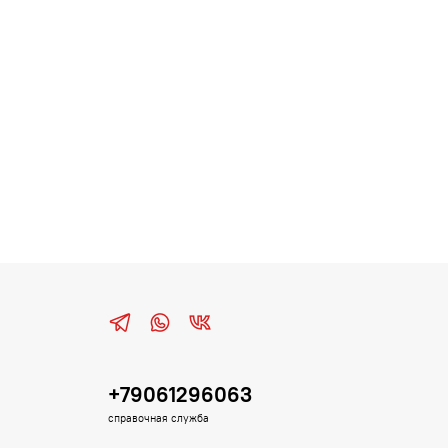
+79061296063
справочная служба