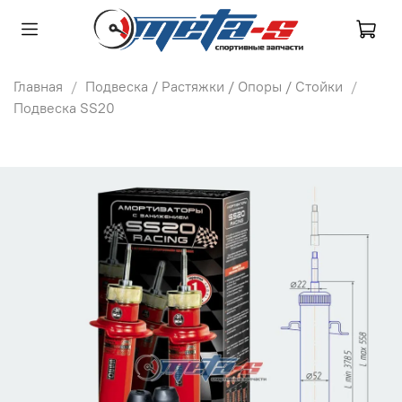
Главная
Подвеска / Растяжки / Опоры / Стойки
Подвеска SS20