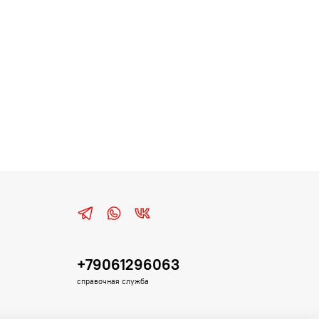
+79061296063
справочная служба